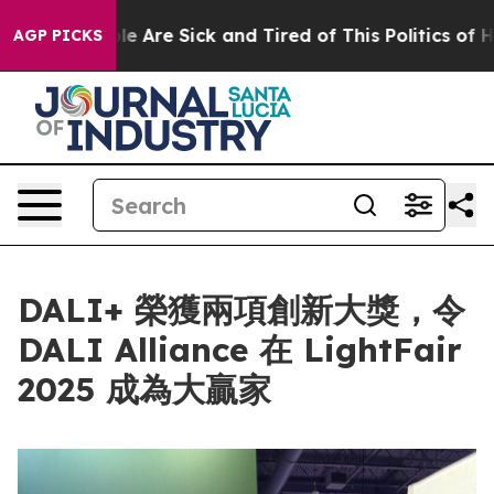
: “People Are Sick and Tired of This Politics of Hatre
AGP PICKS
DALI+ 榮獲兩項創新大獎，令
DALI Alliance 在 LightFair
2025 成為大贏家