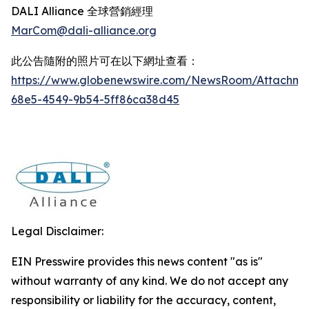
DALI Alliance 全球營銷經理
MarCom@dali-alliance.org
此公告隨附的照片可在以下網址查看：
https://www.globenewswire.com/NewsRoom/Attachm
68e5-4549-9b54-5ff86ca38d45
Legal Disclaimer:
EIN Presswire provides this news content "as is"
without warranty of any kind. We do not accept any
responsibility or liability for the accuracy, content,