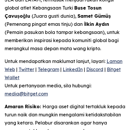
global atlet Kebangsaan Turki
Buse Tosun
Çavuşoğlu
(Juara gusti dunia),
Samet Gümüş
(Pemenang pingat emas tinju) dan
İlkin Aydın
(Pemain pasukan bola tampar kebangsaan), untuk
memberikan inspirasi kepada komuniti global bagi
merangkul masa depan mata wang kripto.
Untuk mendapatkan maklumat lanjut, layari:
Laman
Web
|
Twitter
|
Telegram
|
LinkedIn
|
Discord
|
Bitget
Wallet
Untuk pertanyaan media, sila hubungi:
media@bitget.com
Amaran Risiko:
Harga aset digital tertakluk kepada
turun naik dan mungkin mengalami ketidakstabilan
yang ketara. Pelabur disarankan agar hanya