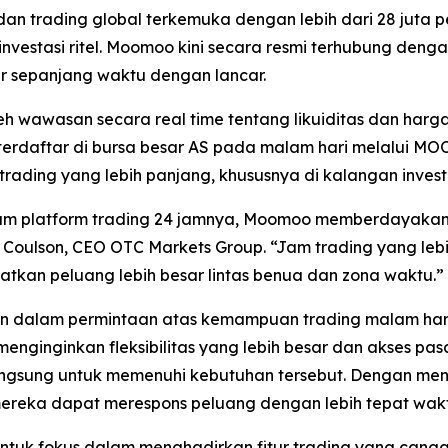
an trading global terkemuka dengan lebih dari 28 juta pe
estasi ritel. Moomoo kini secara resmi terhubung deng
ar sepanjang waktu dengan lancar.
awasan secara real time tentang likuiditas dan harga se
 terdaftar di bursa besar AS pada malam hari melalui M
ding yang lebih panjang, khususnya di kalangan investor r
 platform trading 24 jamnya, Moomoo memberdayakan leb
l Coulson, CEO OTC Markets Group. “Jam trading yang leb
atkan peluang lebih besar lintas benua dan zona waktu.”
an dalam permintaan atas kemampuan trading malam hari d
enginginkan fleksibilitas yang lebih besar dan akses pas
ngsung untuk memenuhi kebutuhan tersebut. Dengan me
mereka dapat merespons peluang dengan lebih tepat wakt
uk fokus dalam menghadirkan fitur trading yang canggi