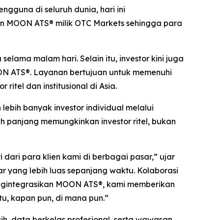
ngguna di seluruh dunia, hari ini
an MOON ATS® milik OTC Markets sehingga para
lama malam hari. Selain itu, investor kini juga
OON ATS®. Layanan bertujuan untuk memenuhi
itel dan institusional di Asia.
ih banyak investor individual melalui
ih panjang memungkinkan investor ritel, bukan
ari para klien kami di berbagai pasar,” ujar
ar yang lebih luas sepanjang waktu. Kolaborasi
ngintegrasikan MOON ATS®, kami memberikan
u, kapan pun, di mana pun.”
h, data berkelas profesional, serta wawasan