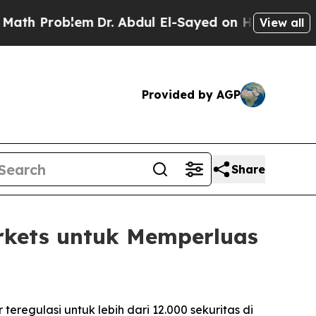
oblem
Dr. Abdul El-Sayed on Historic Michigan Win
View all
Provided by AGP
Share
kets untuk Memperluas
egulasi untuk lebih dari 12.000 sekuritas di