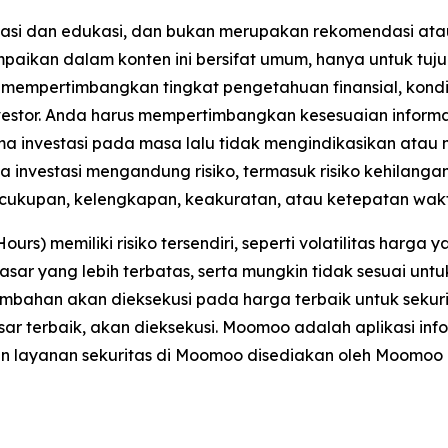
ormasi dan edukasi, dan bukan merupakan rekomendasi ata
ampaikan dalam konten ini bersifat umum, hanya untuk tuju
a mempertimbangkan tingkat pengetahuan finansial, kondi
 investor. Anda harus mempertimbangkan kesesuaian infor
rma investasi pada masa lalu tidak mengindikasikan at
mua investasi mengandung risiko, termasuk risiko kehilan
kupan, kelengkapan, keakuratan, atau ketepatan waktu d
 memiliki risiko tersendiri, seperti volatilitas harga yan
 pasar yang lebih terbatas, serta mungkin tidak sesuai unt
bahan akan dieksekusi pada harga terbaik untuk sekurit
asar terbaik, akan dieksekusi. Moomoo adalah aplikasi i
an layanan sekuritas di Moomoo disediakan oleh Moomoo 