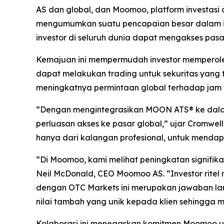
AS dan global, dan Moomoo, platform investasi d
mengumumkan suatu pencapaian besar dalam inv
investor di seluruh dunia dapat mengakses pas
Kemajuan ini mempermudah investor memperoleh w
dapat melakukan trading untuk sekuritas yang
meningkatnya permintaan global terhadap jam tra
“Dengan mengintegrasikan MOON ATS® ke dalam
perluasan akses ke pasar global,” ujar Cromwel
hanya dari kalangan profesional, untuk mendap
“Di Moomoo, kami melihat peningkatan signifik
Neil McDonald, CEO Moomoo AS. “Investor ritel m
dengan OTC Markets ini merupakan jawaban la
nilai tambah yang unik kepada klien sehingga 
Kolaborasi ini menegaskan komitmen Moomoo unt