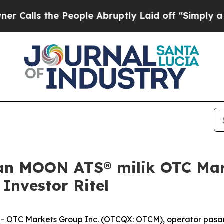
the People Abruptly Laid off “Simply a Math Pr
n MOON ATS® milik OTC Mar
Investor Ritel
TC Markets Group Inc. (OTCQX: OTCM), operator pasar ter