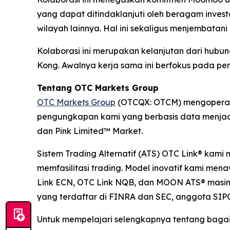
yang dapat ditindaklanjuti oleh beragam invest
wilayah lainnya. Hal ini sekaligus menjembata
Kolaborasi ini merupakan kelanjutan dari hub
Kong. Awalnya kerja sama ini berfokus pada pen
Tentang OTC Markets Group
OTC Markets Group
(OTCQX: OTCM) mengoperasik
pengungkapan kami yang berbasis data menjadi
dan Pink Limited™ Market.
Sistem Trading Alternatif (ATS) OTC Link® kami
memfasilitasi trading. Model inovatif kami me
Link ECN, OTC Link NQB, dan MOON ATS® masing
yang terdaftar di FINRA dan SEC, anggota SIPC
Untuk mempelajari selengkapnya tentang bagai