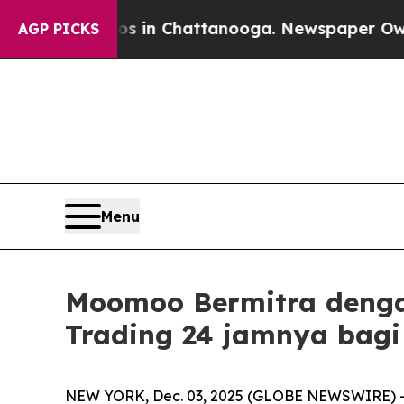
e
Chaos in Chattanooga. Newspaper Owner Calls 
AGP PICKS
Menu
Moomoo Bermitra denga
Trading 24 jamnya bagi 
NEW YORK, Dec. 03, 2025 (GLOBE NEWSWIRE) -- O