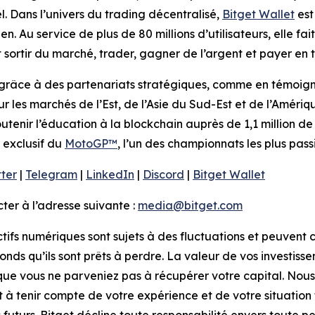
l. Dans l’univers du trading décentralisé,
Bitget Wallet
est
n. Au service de plus de 80 millions d’utilisateurs, elle fait
sortir du marché, trader, gagner de l’argent et payer en t
grâce à des partenariats stratégiques, comme en témoigne 
sur les marchés de l’Est, de l’Asie du Sud-Est et de l’Améri
utenir l’éducation à la blockchain auprès de 1,1 million de 
 exclusif du
MotoGP™
, l’un des championnats les plus pa
tter
|
Telegram
|
LinkedIn
|
Discord
|
Bitget Wallet
er à l’adresse suivante :
media@bitget.com
ctifs numériques sont sujets à des fluctuations et peuvent c
fonds qu’ils sont prêts à perdre. La valeur de vos investiss
 que vous ne parveniez pas à récupérer votre capital. Nous
et à tenir compte de votre expérience et de votre situatio