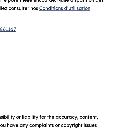
erte potentielle encourue. Nulle disposition des
llez consulter nos
Conditions d’utilisation
.
8611d7
ility or liability for the accuracy, content,
f you have any complaints or copyright issues