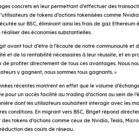
ges concrets en leur permettant d’effectuer des transactio
’utilisateurs de tokens d’actions tokenisées comme Nvidia
utée sur BSC, éliminant ainsi les frais de gaz Ethereum é
réaliser des économies substantielles.
’agit avant tout d’être à l’écoute de notre communauté et de
é et de la rentabilité nécessaires à leur réussite, et en p
x de profiter directement de tous ces avantages. Nous nous
sateurs y gagnent, nous sommes tous gagnants. »
nnées récentes montrent en effet que le volume d’échange
 pour un accès facilité au trading d’actions au sein de l
re dont les utilisateurs souhaitent interagir avec les march
res conditions. En migrant vers BSC, Bitget répond directem
nt des tokens d’actions comme ceux de Nvidia, Tesla, Micr
 réduction des coûts de réseau.