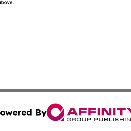
 above.
owered By