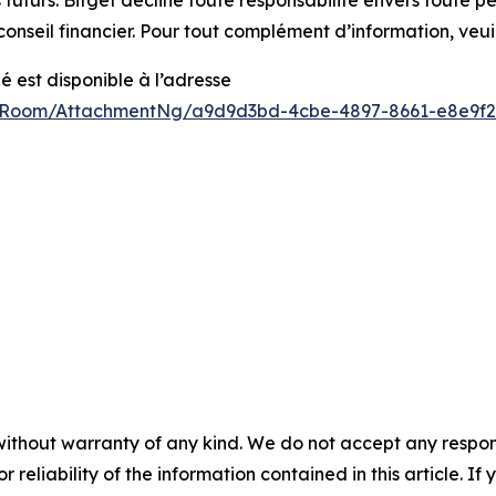
 futurs. Bitget décline toute responsabilité envers toute p
onseil financier. Pour tout complément d’information, veui
est disponible à l’adresse
sRoom/AttachmentNg/a9d9d3bd-4cbe-4897-8661-e8e9f2
without warranty of any kind. We do not accept any responsib
r reliability of the information contained in this article. I