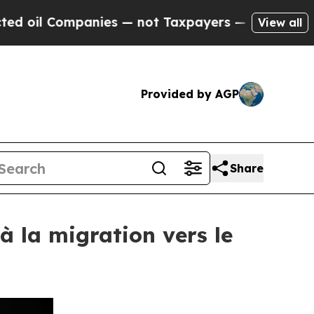
ompanies — not Taxpayers — the Chance to Cash i
View all
Provided by AGP
Share
à la migration vers le