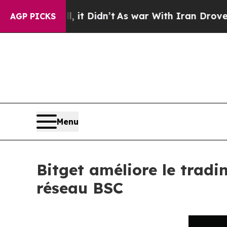
ll, it Didn’t
As war With Iran Drove oil Prices
AGP PICKS
Menu
Bitget améliore le tradi
réseau BSC